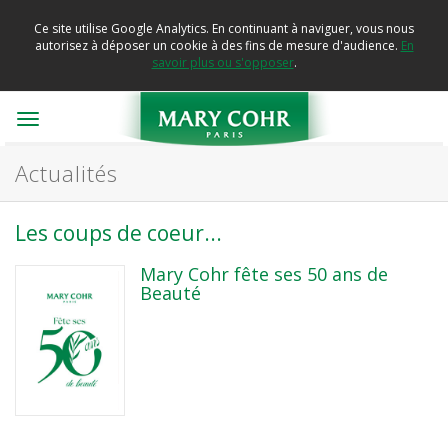
Ce site utilise Google Analytics. En continuant à naviguer, vous nous
autorisez à déposer un cookie à des fins de mesure d'audience.
En
savoir plus ou s'opposer
.
Toggle
navigation
Actualités
Les coups de coeur...
Mary Cohr fête ses 50 ans de
Beauté