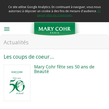
Ce site utilise Google Analytics. En continuant à naviguer, vous nous
autorisez à déposer un cookie à des fins de mesure d'audience.
En
savoir plus ou s'opposer
.
Toggle
navigation
Actualités
Les coups de coeur...
Mary Cohr fête ses 50 ans de
Beauté